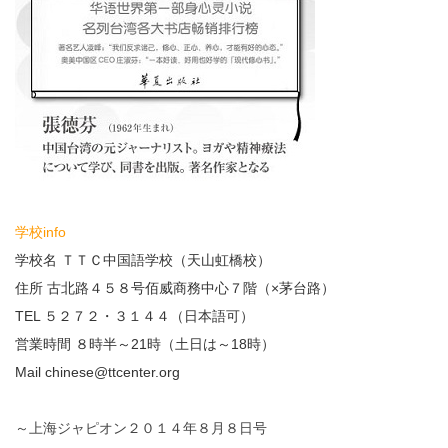
学校info
学校名 ＴＴＣ中国語学校（天山虹橋校）
住所 古北路４５８号佰威商務中心７階（×茅台路）
TEL ５２７２・３１４４（日本語可）
営業時間 ８時半～21時（土日は～18時）
Mail chinese@ttcenter.org
～上海ジャピオン２０１４年８月８日号