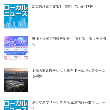
新高速鉄道工事進む 崇明―宝山が17分
黄浦・長寧で消費券配布 「支付宝」タッチ決済
で
上海大歌劇院チケット発売 ドーム型シアターに
も期待
浦東空港でサービス強化 家族向けや乗換サポー
ト