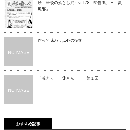
続・筆談の落とし穴～vol.78「熱傷風」＝「夏
風邪」
作って味わう点心の技術
「教えて！一休さん」 第１回
おすすめ記事