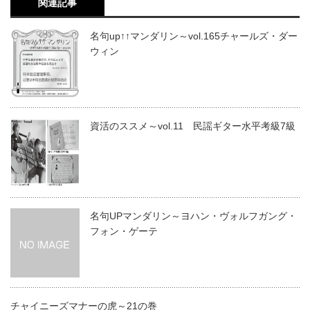
関連記事
名句up↑↑マンダリン～vol.165チャールズ・ダー
ウィン
資活のススメ～vol.11 民謡ギター水平考級7級
名句UPマンダリン～ヨハン・ヴォルフガング・
フォン・ゲーテ
チャイニーズマナーの虎～21の巻