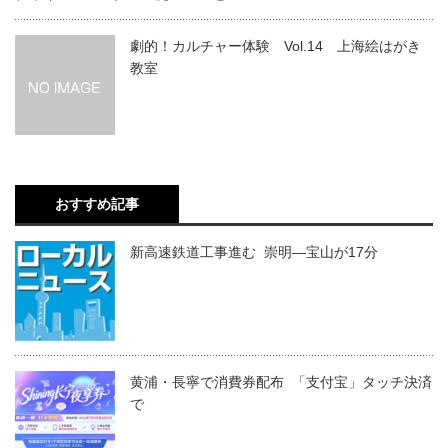
劇的！カルチャー体験 Vol.14 上海絵はがき
教室
おすすめ記事
新高速鉄道工事進む 崇明―宝山が17分
黄浦・長寧で消費券配布 「支付宝」タッチ決済
で