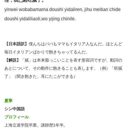
理，我已経吃膩了。
yinwei wobabamama doushi yidaliren, jihu meitian chide
doushi yidaliliaoli,wo yijing chinile.
【日本語訳】
僕んちはパパもママもイタリア人なんだ。ほとんど
毎日イタリアンばかりで飽きちゃってるんだ。
【解説】
「膩」は本来脂っこいことを表す形容詞ですが、動詞の
あとについて、その動作に飽きることも表します。（例）「听膩
了」（聞き飽きた、耳にたこができる）
夏寧
シン中国語
プロフィール
上海立達学院卒業、講師歴1年半。