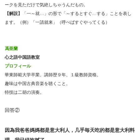
ークを見ただけで気絶しちゃうんだもの。
【解説】
「一～就…」の形で「～するとすぐ…する」ことを表し
ます。（例）「一請就来」（呼べばすぐやってくる）
馮亜蘭
心之語中国語教室
プロフィール
華東師範大学卒業、講師歴９年、１級教師資格。
趣味は中国古典音楽を聴くこと。
特技は二胡の演奏。
回答②
因為我爸爸媽媽都是意大利人，几乎毎天吃的都是意大利料