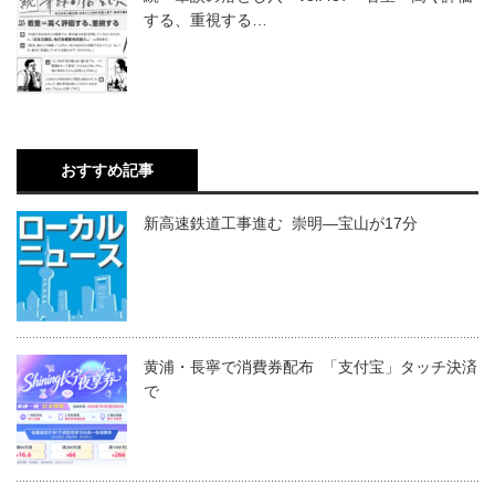
する、重視する…
おすすめ記事
新高速鉄道工事進む 崇明―宝山が17分
黄浦・長寧で消費券配布 「支付宝」タッチ決済
で