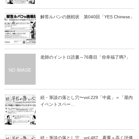
解答ルパンの挑戦状 第040回「YES Chinese」
老師のイントロ読書～76冊目「你幸福了嗎?」
続・筆談の落とし穴〜vol.229「中庭」＝「屋内
イベントスペー…
続・筆談の落とし穴 vol.487 看重＝高く評価