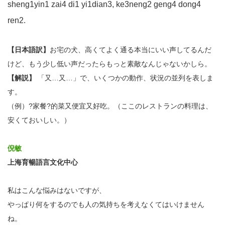
sheng1yin1 zai4 di1 yi1dian3, ke3neng2 geng4 dong4
ren2.
【日本語訳】
お宅の犬、高くてよく通る本当にいい声してるんだ
けど、もう少し低い声だったらもっと素敵なんじゃないかしら。
【解説】
「又…又…」で、いくつかの動作、状況の並列を表しま
す。
（例）?家餐?的菜又便宜又好吃。（ここのレストランの料理は、
安くておいしい。）
倪敏
上海育暢語言文化中心
私はこんな悩みはないですが、
やっぱり何をするのでも人の気持ちを考えなくてはいけません
ね。