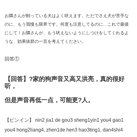
お隣さんが飼っている犬はよく吠えます。ただでさえ犬が苦手な
のに、もう我慢も限界です。何度も注意してるのに…これで最後
にして！お隣さんが、もう吠えないようにしつけをしてくれるよ
うな、効果抜群の一言を考えてください。
回答①
【回答】?家的狗声音又高又洪亮，真的很好
听，
但是声音再低一点，可能更?人。
【ピンイン】 nin2 jia1 de gou3 sheng1yin1 you4 gao1
you4 hong2liang4, zhen1de hen3 hao3ting1, dan4shi4