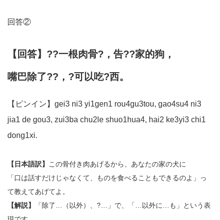
回答②
【回答】??一根肉骨?，告??家的狗，
嘴巴除了??，?可以吃?西。
【ピンイン】gei3 ni3 yi1gen1 rou4gu3tou, gao4su4 ni3
jia1 de gou3, zui3ba chu2le shuo1hua4, hai2 ke3yi3 chi1
dong1xi.
【日本語訳】
この骨付き肉あげるから、あなたの家の犬に
「口は話すだけじゃなくて、ものを食べることもできるのよ」っ
て教えてあげてよ。
【解説】
「除了…（以外）、?…」で、「…以外に…も」という表
現です。