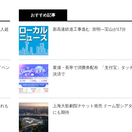
おすすめ記事
万人超
新高速鉄道工事進む 崇明―宝山が17分
イベン
黄浦・長寧で消費券配布 「支付宝」タッ
決済で
遅れも
上海大歌劇院チケット発売 ドーム型シア
にも期待