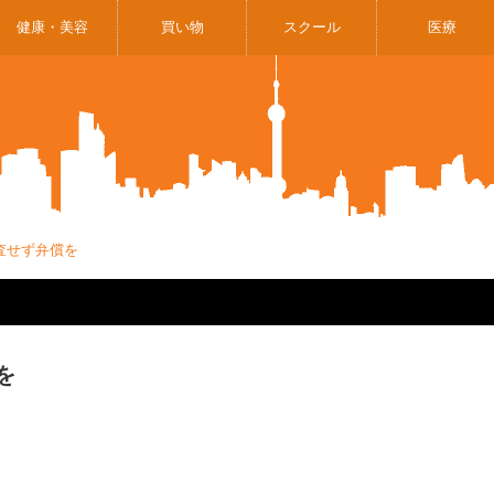
健康・美容
買い物
スクール
医療
査せず弁償を
を