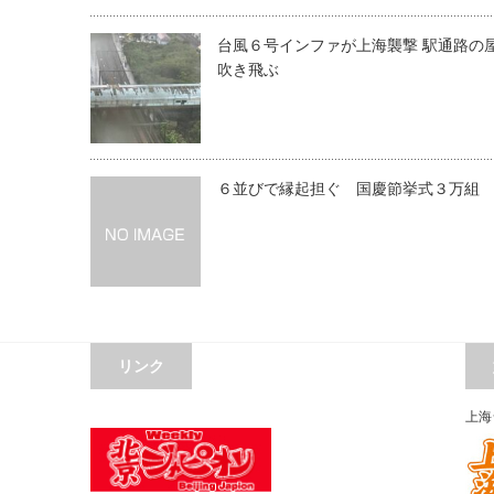
台風６号インファが上海襲撃 駅通路の
吹き飛ぶ
６並びで縁起担ぐ 国慶節挙式３万組
リンク
上海