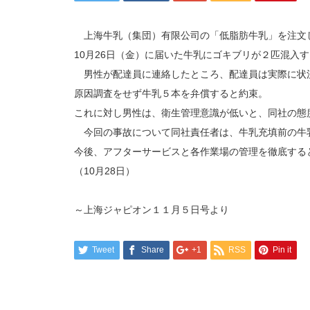
上海牛乳（集団）有限公司の「低脂肪牛乳」を注文
10月26日（金）に届いた牛乳にゴキブリが２匹混入
男性が配達員に連絡したところ、配達員は実際に状
原因調査をせず牛乳５本を弁償すると約束。
これに対し男性は、衛生管理意識が低いと、同社の態
今回の事故について同社責任者は、牛乳充填前の牛
今後、アフターサービスと各作業場の管理を徹底する
（10月28日）
～上海ジャピオン１１月５日号より
Tweet
Share
+1
RSS
Pin it