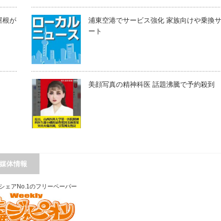
屋根が
浦東空港でサービス強化 家族向けや乗換
ート
美顔写真の精神科医 話題沸騰で予約殺到
媒体情報
シェアNo.1のフリーペーパー