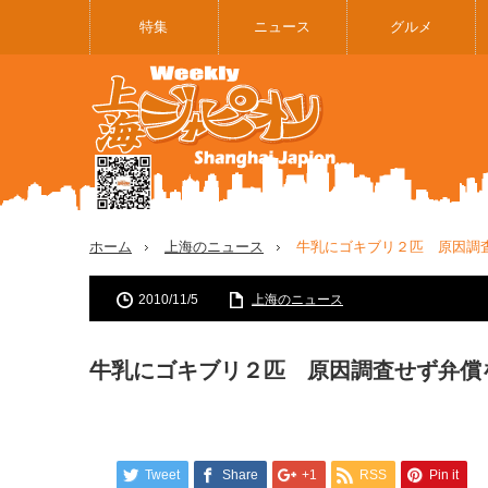
特集
ニュース
グルメ
ホーム
上海のニュース
牛乳にゴキブリ２匹 原因調
2010/11/5
上海のニュース
牛乳にゴキブリ２匹 原因調査せず弁償
Tweet
Share
+1
RSS
Pin it