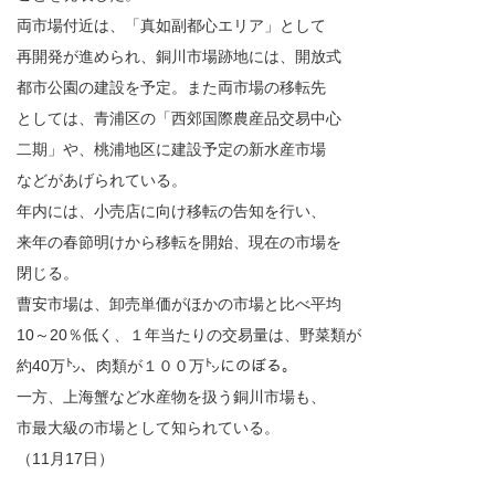
両市場付近は、「真如副都心エリア」として
再開発が進められ、銅川市場跡地には、開放式
都市公園の建設を予定。また両市場の移転先
としては、青浦区の「西郊国際農産品交易中心
二期」や、桃浦地区に建設予定の新水産市場
などがあげられている。
年内には、小売店に向け移転の告知を行い、
来年の春節明けから移転を開始、現在の市場を
閉じる。
曹安市場は、卸売単価がほかの市場と比べ平均
10～20％低く、１年当たりの交易量は、野菜類が
約40万㌧、肉類が１００万㌧にのぼる。
一方、上海蟹など水産物を扱う銅川市場も、
市最大級の市場として知られている。
（11月17日）