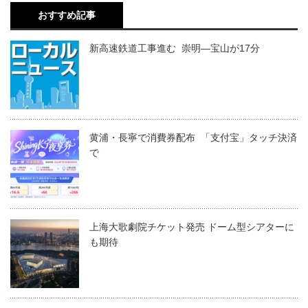
おすすめ記事
新高速鉄道工事進む 崇明―宝山が17分
黄浦・長寧で消費券配布 「支付宝」タッチ決済
で
上海大歌劇院チケット発売 ドーム型シアターに
も期待