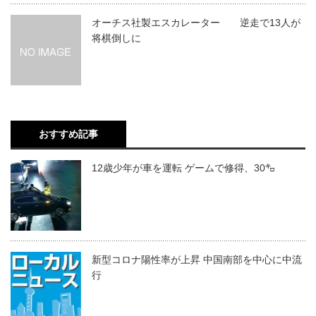
オーチス社製エスカレーター 逆走で13人が
将棋倒しに
おすすめ記事
12歳少年が車を運転 ゲームで修得、30㌔
新型コロナ陽性率が上昇 中国南部を中心に中流
行