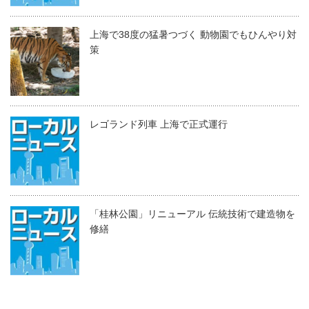
上海で38度の猛暑つづく 動物園でもひんやり対
策
レゴランド列車 上海で正式運行
「桂林公園」リニューアル 伝統技術で建造物を
修繕