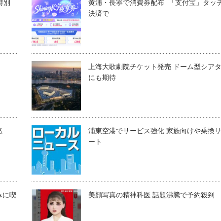
特別
黄浦・長寧で消費券配布 「支付宝」タッ
決済で
上海大歌劇院チケット発売 ドーム型シア
にも期待
怒
浦東空港でサービス強化 家族向けや乗換
ート
みに喫
美顔写真の精神科医 話題沸騰で予約殺到