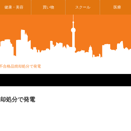
健康・美容
買い物
スクール
医療
 不合格品焼却処分で発電
焼却処分で発電