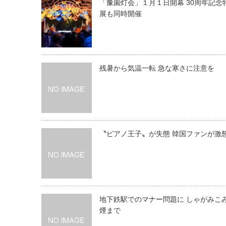
「豫園灯会」１月１日開幕 30周年記念
展も同時開催
残暑から気温一転 急な寒さに注意を
〝ピアノ王子〟が失態 韓国ファンが激
地下鉄駅でのマナー問題に しゃがみこ
煙まで