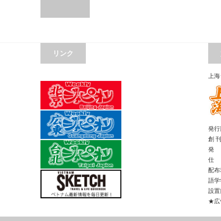
リンク
上海
発行部
創 
発 
仕 
配布
語学
設置
★広