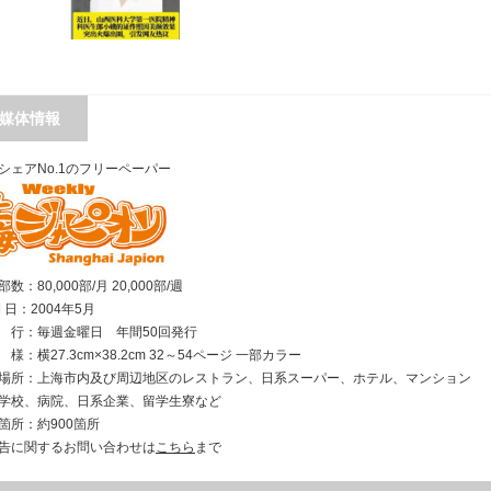
媒体情報
シェアNo.1のフリーペーパー
数：80,000部/月 20,000部/週
刊 日：2004年5月
行：毎週金曜日 年間50回発行
様：横27.3cm×38.2cm 32～54ページ 一部カラー
場所：上海市内及び周辺地区のレストラン、日系スーパー、ホテル、マンション
学校、病院、日系企業、留学生寮など
箇所：約900箇所
告に関するお問い合わせは
こちら
まで