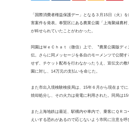
「国際消費者権益保護デー」となる３月15日（火）を
害案件を発表。奉賢区にある農業公園「上海聚縁農村
が科せられていたことがわかった。
同園はＷｅＣｈａｔ（微信）上で、〝農業公園版ディ
伝。さらに同メッセージを各自のモーメンツで公開す
せず、チケット配布を行わなかったうえ、宣伝文の敷
園に対し、14万元の支払いを命じた。
また市出入境検験検疫局は、15年６月から現在までに
焼却処分し、その火力は発電に利用された。同局は1
また上海地鉄は最近、駅構内や車内で、乗客にＱＲコ
えいする恐れがあるので応じないよう市民に注意を呼