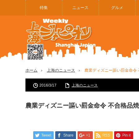
特集
ニュース
グルメ
ホーム
上海のニュース
農業ディズニー謳い罰金命令
2016/3/17
上海のニュース
農業ディズニー謳い罰金命令 不合格品
Tweet
Share
+1
RSS
Pin it