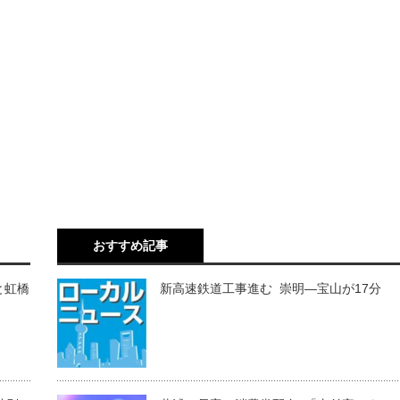
おすすめ記事
と虹橋
新高速鉄道工事進む 崇明―宝山が17分