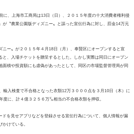
前に、上海市工商局は13日（日）、２０１５年度の十大消費者権利侵
」が〝農業公園版ディズニー〟と謳った宣伝行為に対し、罰金14万元
ズニー〟が２０１５年４月18日（月）、奉賢区にオープンすると宣
ると、入場チケットを贈呈するとした。しかし実際は同日にオープン
地面積や投資額にも虚偽があったとして、同区の市場監督管理局が同
、輸入検査で不合格となった衣類12万３０００点を３月10日（木）に
5年度に、計４億３２５６万㌦相当の不合格衣類を押収。
ードを見せアプリなどを登録させる宣伝行為について、個人情報が漏
びかけている。