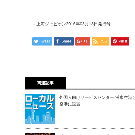
～上海ジャピオン2016年03月18日発行号
Tweet
Share
+1
RSS
Pin it
関連記事
外国人向けサービスセンター 浦東空港
空港に設置