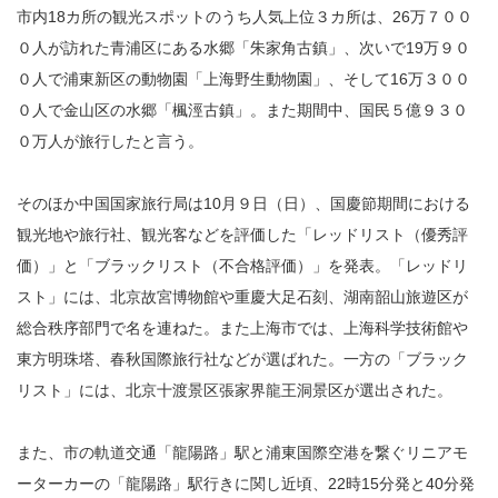
市内18カ所の観光スポットのうち人気上位３カ所は、26万７００
０人が訪れた青浦区にある水郷「朱家角古鎮」、次いで19万９０
０人で浦東新区の動物園「上海野生動物園」、そして16万３００
０人で金山区の水郷「楓涇古鎮」。また期間中、国民５億９３０
０万人が旅行したと言う。
そのほか中国国家旅行局は10月９日（日）、国慶節期間における
観光地や旅行社、観光客などを評価した「レッドリスト（優秀評
価）」と「ブラックリスト（不合格評価）」を発表。「レッドリ
スト」には、北京故宮博物館や重慶大足石刻、湖南韶山旅遊区が
総合秩序部門で名を連ねた。また上海市では、上海科学技術館や
東方明珠塔、春秋国際旅行社などが選ばれた。一方の「ブラック
リスト」には、北京十渡景区張家界龍王洞景区が選出された。
また、市の軌道交通「龍陽路」駅と浦東国際空港を繋ぐリニアモ
ーターカーの「龍陽路」駅行きに関し近頃、22時15分発と40分発