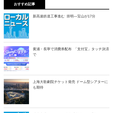
おすすめ記事
新高速鉄道工事進む 崇明―宝山が17分
黄浦・長寧で消費券配布 「支付宝」タッチ決済
で
上海大歌劇院チケット発売 ドーム型シアターに
も期待