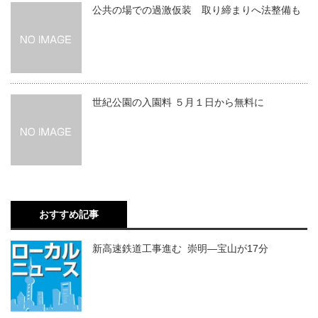
公共の場での過激仮装 取り締まりへ法整備も
世紀公園の入園料 ５月１日から無料に
おすすめ記事
新高速鉄道工事進む 崇明―宝山が17分