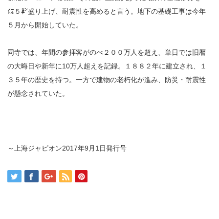
㍍５㌢盛り上げ、耐震性を高めると言う。地下の基礎工事は今年
５月から開始していた。
同寺では、年間の参拝客がのべ２００万人を超え、単日では旧暦
の大晦日や新年に10万人超えを記録。１８８２年に建立され、１
３５年の歴史を持つ。一方で建物の老朽化が進み、防災・耐震性
が懸念されていた。
～上海ジャピオン2017年9月1日発行号