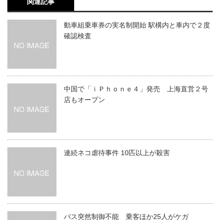
関連記事
動車組乗車券の実名制開始 駅構内と車内で２度
確認検査
中国で「ｉＰｈｏｎｅ４」発売 上海直営２号
店もオープン
連続ネコ虐待事件 10匹以上が殺害
バス突然制御不能 乗客ほか25人がケガ