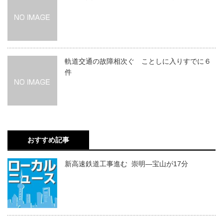
軌道交通の故障相次ぐ ことしに入りすでに６
件
おすすめ記事
新高速鉄道工事進む 崇明―宝山が17分