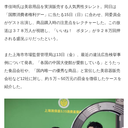
李佳琦氏は美容用品を実演販売する人気男性タレント。同日は
「国際消費者権利デー」に当たる15日（日）に合わせ、同委員会
がゲスト出演し、商品購入時の注意点をレクチャーした。この放
送は３７８万人が視聴し、「いいね！ ボタン」が９２８万回押
される盛況ぶりだったという。
また上海市市場監督管理局は13日（金）、最近の違法広告検挙事
例について発表。「各国の中国大使館が愛飲している」とうたっ
た食品会社や、「国内唯一の優秀な商品」と宣伝した美容器販売
会社など12社に対し、約５万～50万元の罰金を徴収したケースを
紹介した。