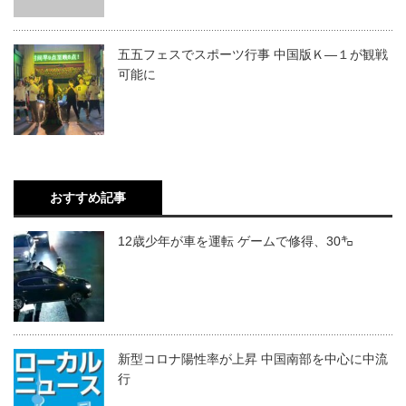
五五フェスでスポーツ行事 中国版Ｋ―１が観戦
可能に
おすすめ記事
12歳少年が車を運転 ゲームで修得、30㌔
新型コロナ陽性率が上昇 中国南部を中心に中流
行