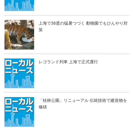
上海で38度の猛暑つづく 動物園でもひんやり対
策
レゴランド列車 上海で正式運行
「桂林公園」リニューアル 伝統技術で建造物を
修繕