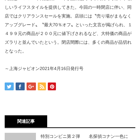
しいライフスタイルを提供してきた。今回の一時閉店に伴い、同
店ではクリアランスセールを実施。店頭には〝売り場がまもなく
アップグレード〟〝最大
70
％オフ〟といった文言が掲げられ、１
４９９元の商品が２００元に値下げされるなど、大特価の商品が
ズラリと並んでいたという。閉店間際には、多くの商品が品切れ
となった。
～上海ジャピオン2021年4月16日発行号
関連記事
特別コンビニ第２弾 名探偵コナン一色に