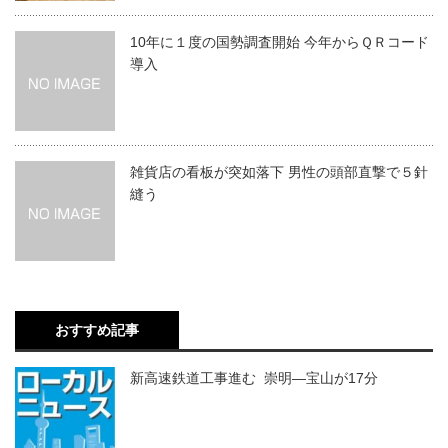
10年に１度の国勢調査開始 今年からＱＲコード
導入
雑貨店の看板が突如落下 男性の頭部直撃で５針
縫う
おすすめ記事
新高速鉄道工事進む 崇明―宝山が17分