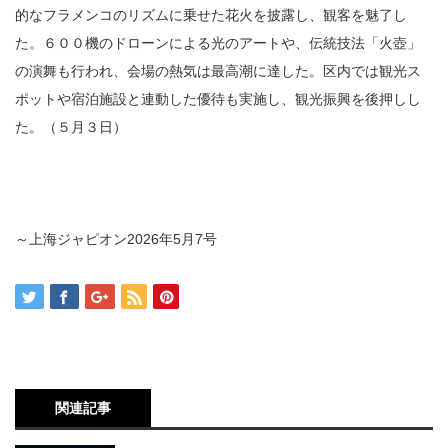
的なフラメンコのリズムに乗せた花火を披露し、観客を魅了し
た。６００機のドローンによる光のアートや、伝統技法「火壺」
の演舞も行われ、会場の熱気は最高潮に達した。区内では観光ス
ポットや宿泊施設と連動した優待も実施し、観光振興を後押しし
た。（５月３日）
～上海ジャピオン
2026
年
5
月
7
号
関連記事