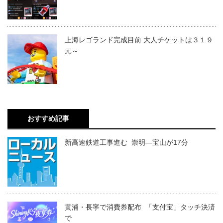
上海レゴランド完成目前 大人チケットは３１９
元～
おすすめ記事
新高速鉄道工事進む 崇明―宝山が17分
黄浦・長寧で消費券配布 「支付宝」タッチ決済
で