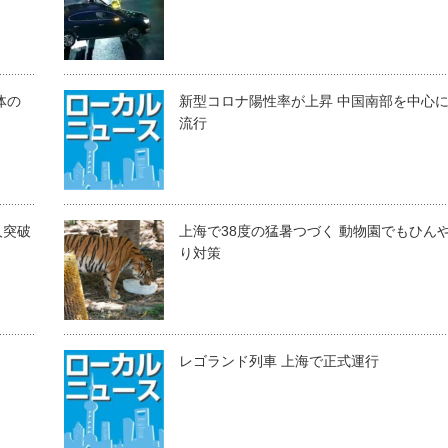
体の
新型コロナ陽性率が上昇 中国南部を中心
流行
人突破
上海で38度の猛暑つづく 動物園でもひん
り対策
レゴランド列車 上海で正式運行