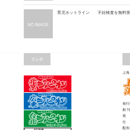
育児ホットライン 不妊検査を無料
リンク
上海
発行部
創 
発 
仕 
配布