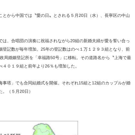
ことから中国では〝愛の日〟とされる５月20日（水）、長寧区の中山
では、合唱団の演奏に祝福されながら20組の新婚夫婦が愛を誓い合っ
姻登記数が毎年増加。25年の登記数はのべ１万１２９３組となり、前
民政局婚姻登記所を「幸福路50号」に移転。その道路名から〝上海で最
べ４０１９組と前年より26％も増加した。
事塔」でも合同結婚式を開催。それぞれ15組と12組のカップルが婚
。（５月20日）