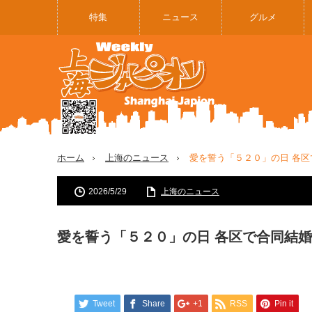
特集
ニュース
グルメ
ホーム
上海のニュース
愛を誓う「５２０」の日 各
2026/5/29
上海のニュース
愛を誓う「５２０」の日 各区で合同結
Tweet
Share
+1
RSS
Pin it