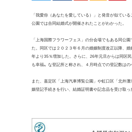
「我愛你（あなたを愛している）」と発音が似ている
公園では合同結婚式が開催されたことがわかった。
「上海国際フラワーフェス」の分会場でもある同公園
た。同区では２０２３年６月の婚姻制度改正以降、婚
年より35％増加した。さらに、26年元旦からは同区
も幸福〟な登記所と称され、４月時点での登記数はの
また、嘉定区「上海汽車博覧公園」や虹口区「北外灘海
姻登記手続きを行い、結婚証明書や記念品を受け取った