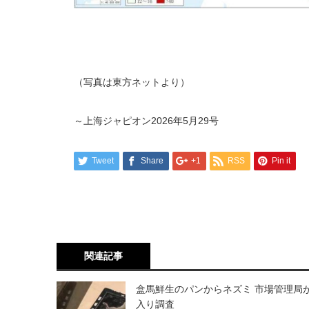
（写真は東方ネットより）
～上海ジャピオン
2026
年
5
月
29
号
Tweet
Share
+1
RSS
Pin it
関連記事
盒馬鮮生のパンからネズミ 市場管理局
入り調査