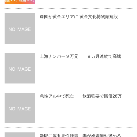
豫園が黄金エリアに 黄金文化博物館建設
上海ナンバー９万元 ９カ月連続で高騰
急性アル中で死亡 飲酒強要で賠償28万
新郎に睾丸悪性腫瘍 妻が婚姻無効求める