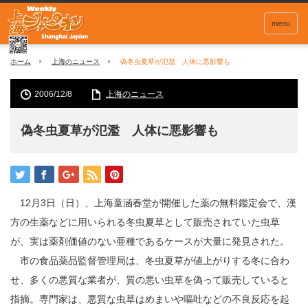
menu
ホーム
上海のニュース
偽冬虫夏草が氾濫 人体に悪影響も
2006/12/8
上海のニュース
偽冬虫夏草が氾濫 人体に悪影響も
12月3日（日）、上海童涵春堂が開催した薬の無料鑑定会で、漢
方の生薬などに用いられる冬虫夏草として販売されていた虫草
が、実は薬剤価値のない亜種であるケースが大量に発見された。
市の食品薬品監督管理局は、冬虫夏草が値上がりする冬に合わ
せ、多くの悪質な業者が、質の悪い虫草を偽って販売していると
指摘。専門家は、悪質な虫草はめまいや嘔吐などの不良反応を起