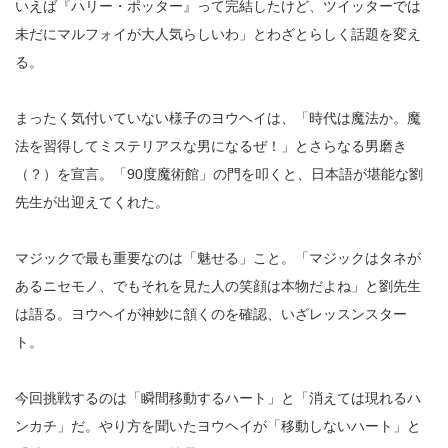
いえば『ハリー・ポッター』って完結したけど、ツイッターでは
未だにマルフォイが大人気らしいわ」とわざとらしく話題を変え
る。
まったく気付いていない様子のヨウヘイは、「時代は魔法か。魔
法を習得してミステリアスな男になるぜ！」とさらなる男磨き
（？）を宣言。「90度魔術館」の門を叩くと、日本語が堪能な劉
先生が出迎えてくれた。
マジックで最も重要なのは「魅せる」こと。「マジックはタネが
あるニセモノ、でもそれを見た人の笑顔は本物だよね」と劉先生
は語る。ヨウヘイが神妙に頷くのを確認、いざレッスンスター
ト。
今回挑戦するのは「瞬間移動するハート」と「消えては現れるハ
ンカチ」だ。やり方を聞いたヨウヘイが「移動しないハート」と