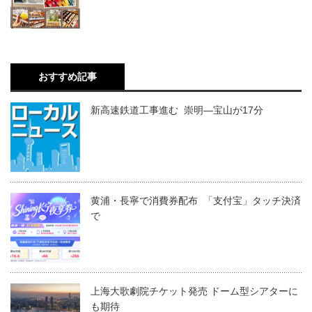
おすすめ記事
新高速鉄道工事進む 崇明―宝山が17分
黄浦・長寧で消費券配布 「支付宝」タッチ決済
で
上海大歌劇院チケット発売 ドーム型シアターに
も期待