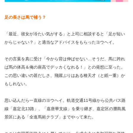
足の長さは馬で補う？
「最近、彼女が冷たい気がする」と上司に相談すると「足が短い
からじゃない？」と適当なアドバイスをもらったヨウヘイ。
その言葉を真に受け「今から背は伸ばせない…そうだ、馬に跨れ
ば馬の体高＆俺の座高でデッカくなれる！」との発想に至った。
この思い違いの甚だしさ、飛躍ぶりはある種天才（と紙一重）か
もしれない。
思い込んだら一直線のヨウヘイ。軌道交通11号線から公共バス路
線「嘉定北13路」、「嘉唐華支線」を乗り継ぎ、嘉定区の瀏島風
景区にある「全進馬術クラブ」までやって来た。