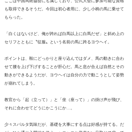
ここは中国馬術協会にも属しており、公式大会に参加可能な資格
も取得できるそうだ。今回は初心者用に、少し小柄の馬に乗せて
もらった。
「白くはないけど、俺が跨れば白馬以上に白馬だぜ」と斜め上の
セリフとともに〝征服〟という名前の馬に跨るヨウヘイ。
ポイントは、鞍にどっかりと座り込んではダメ、馬の動きに合わ
せて腰を上げ下げすることが肝心だ。馬と息が合えば自然とその
動きができるようだが、ヨウヘイは自分の力で動こうとして姿勢
が崩れてしまう。
教官から「起（立って）」と「坐（座って）」の掛け声が飛び、
それに合わせてどうにかこうにか…。
少々スパルタ気味だが、基礎を大事にする点は好感が持てる。だ