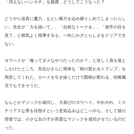
「消えないハンカチ」を披露…どうしてこうなった？
どうやら道具に魔力…もとい握力を込め握りしめてしまったらし
い。先生が「力を抜いて」、「自然なトークを」、「相手の目を
見て」と根気よく指導するも、一向にわざとらしさをクリアでき
ない。
ヨウヘイが「俺ってダメなやつだったのか？」と珍しく肩を落と
しかけたところ、先生がさらに簡単な「柄の変わるトランプ」を
用意してくれた。カードを引き抜くだけで図柄が変わる、幼稚園
児でもできそうだ。
なんとかマジックが成功し、大喜びのヨウヘイ。やれやれ、ミス
テリアスな男を目指すという意気込みはどこへやら。そして彼の
背後では、小さな女の子が高度なマジックを成功させているのだ
った。