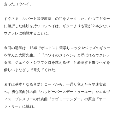
走ったヨウヘイ。
すぐさま「ルバート音楽教室」の門をノックした。かつてギター
に挫折した経験を持つヨウヘイは、ギターよりも弦が２本少ない
ウクレレに挑戦することに。
今回の講師は、16歳でボストンに留学しロックやジャズのギター
を学んだ大野先生。「〝ハワイのジミヘン〟と呼ばれるウクレレ
奏者、ジェイク・シマブクロを越えるぜ」と豪語するヨウヘイを
優しいまなざしで迎えてくれた。
まずは基本となる音階とコードから。一通り覚えたら早速実践
へ。初心者向けの曲『ハッピーバースデートゥーユー』やエルヴ
ィス・プレスリーの代表曲『ラヴミーテンダー』の原曲『オー
ラ・リー』に挑戦。