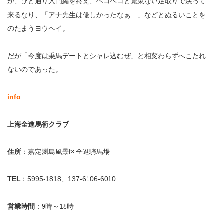
が、ひと通り入門編を終え、ヘコヘコと覚束ない足取りで戻って
来るなり、「アナ先生は優しかったなぁ…」などとぬるいことを
のたまうヨウヘイ。
だが「今度は乗馬デートとシャレ込むぜ」と相変わらずへこたれ
ないのであった。
info
上海全進馬術クラブ
住所
：嘉定瀏島風景区全進騎馬場
TEL
：5995-1818、137-6106-6010
営業時間
：9時～18時