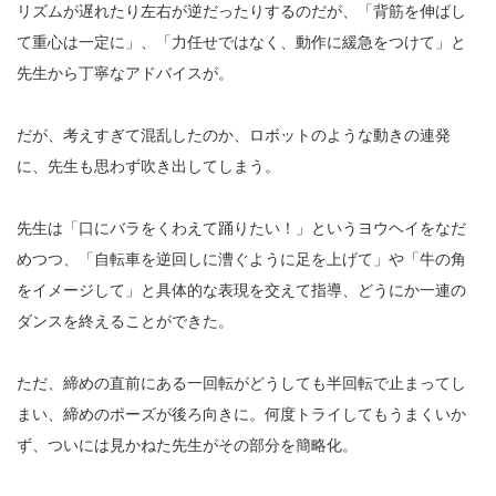
リズムが遅れたり左右が逆だったりするのだが、「背筋を伸ばし
て重心は一定に」、「力任せではなく、動作に緩急をつけて」と
先生から丁寧なアドバイスが。
だが、考えすぎて混乱したのか、ロボットのような動きの連発
に、先生も思わず吹き出してしまう。
先生は「口にバラをくわえて踊りたい！」というヨウヘイをなだ
めつつ、「自転車を逆回しに漕ぐように足を上げて」や「牛の角
をイメージして」と具体的な表現を交えて指導、どうにか一連の
ダンスを終えることができた。
ただ、締めの直前にある一回転がどうしても半回転で止まってし
まい、締めのポーズが後ろ向きに。何度トライしてもうまくいか
ず、ついには見かねた先生がその部分を簡略化。