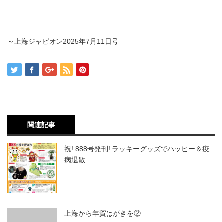
～上海ジャピオン
2025
年
7
月
11
日号
関連記事
祝! 888号発刊! ラッキーグッズでハッピー＆疫
病退散
上海から年賀はがきを②