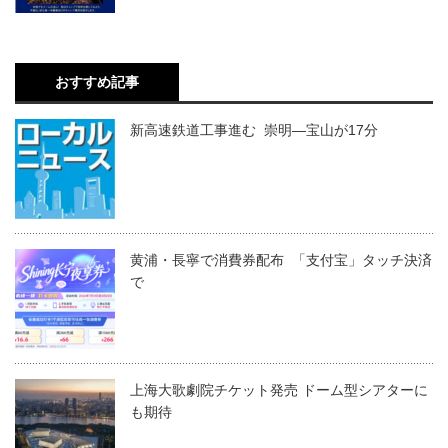
おすすめ記事
新高速鉄道工事進む 崇明―宝山が17分
黄浦・長寧で消費券配布 「支付宝」タッチ決済
で
上海大歌劇院チケット発売 ドーム型シアターに
も期待