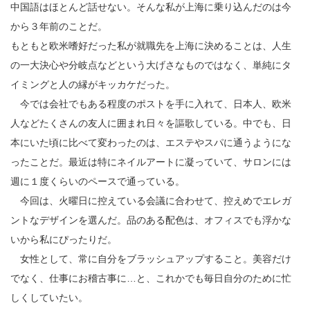
中国語はほとんど話せない。そんな私が上海に乗り込んだのは今
から３年前のことだ。
もともと欧米嗜好だった私が就職先を上海に決めることは、人生
の一大決心や分岐点などという大げさなものではなく、単純にタ
イミングと人の縁がキッカケだった。
今では会社でもある程度のポストを手に入れて、日本人、欧米
人などたくさんの友人に囲まれ日々を謳歌している。中でも、日
本にいた頃に比べて変わったのは、エステやスパに通うようにな
ったことだ。最近は特にネイルアートに凝っていて、サロンには
週に１度くらいのペースで通っている。
今回は、火曜日に控えている会議に合わせて、控えめでエレガ
ントなデザインを選んだ。品のある配色は、オフィスでも浮かな
いから私にぴったりだ。
女性として、常に自分をブラッシュアップすること。美容だけ
でなく、仕事にお稽古事に…と、これかでも毎日自分のために忙
しくしていたい。