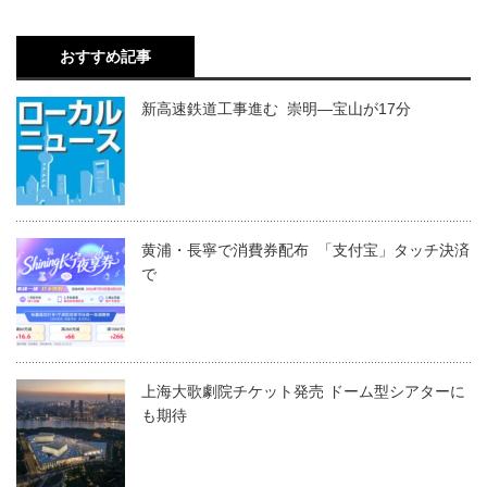
おすすめ記事
新高速鉄道工事進む 崇明―宝山が17分
黄浦・長寧で消費券配布 「支付宝」タッチ決済
で
上海大歌劇院チケット発売 ドーム型シアターに
も期待