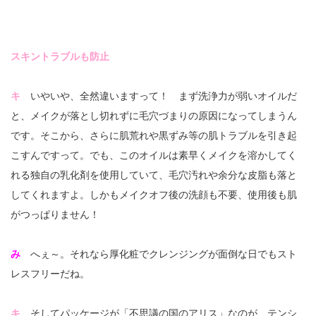
スキントラブルも防止
キ
いやいや、全然違いますって！ まず洗浄力が弱いオイルだ
と、メイクが落とし切れずに毛穴づまりの原因になってしまうん
です。そこから、さらに肌荒れや黒ずみ等の肌トラブルを引き起
こすんですって。でも、このオイルは素早くメイクを溶かしてく
れる独自の乳化剤を使用していて、毛穴汚れや余分な皮脂も落と
してくれますよ。しかもメイクオフ後の洗顔も不要、使用後も肌
がつっぱりません！
み
へぇ～。それなら厚化粧でクレンジングが面倒な日でもスト
レスフリーだね。
キ
そしてパッケージが「不思議の国のアリス」なのが、テンシ