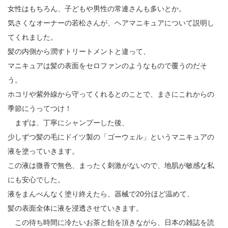
女性はもちろん、子どもや男性の常連さんも多いとか。
気さくなオーナーの若松さんが、ヘアマニキュアについて説明し
てくれました。
髪の内側から潤すトリートメントと違って、
マニキュアは髪の表面をセロファンのようなもので覆うのだそ
う。
ホコリや紫外線から守ってくれるとのことで、まさにこれからの
季節にうってつけ！
まずは、丁寧にシャンプーした後、
少しずつ髪の毛にドイツ製の「ゴーウェル」というマニキュアの
液を塗っていきます。
この液は微香で無色、まったく刺激がないので、地肌が敏感な私
にも安心でした。
液をまんべんなく塗り終えたら、器械で20分ほど温めて、
髪の表面全体に液を浸透させていきます。
この待ち時間に冷たいお茶と飴を頂きながら、日本の雑誌を読