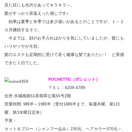
見た目にも光沢があってキラキラ～。
髪がすっかり若返えった感じです♪
効果は夏季と冬季では多少違いがあるとのことですが、１～２
カ月継続するそう。
今までは、顔のお手入ればかりを気にしていましたが、髪にも
ハリやツヤが大切。
髪のエステも定期的に受けて若く健康な髪でありたい！ と実感
できた１日でした。
POCHETTE（ポシェット）
ＴＥＬ：6209-4789
住所:水城南路51弄翡翠公寓55号2階
営業時間: 9時半～19時半（受付18時半まで、毎週木曜、第1日
曜、第3水曜日定休）
予算：
カット＆ブロー（シャンプー込み）230元、ヘアカラー370元～、