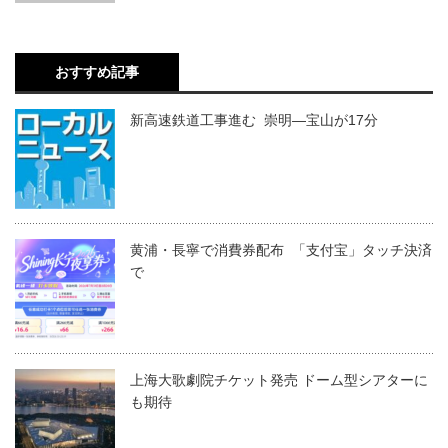
おすすめ記事
新高速鉄道工事進む 崇明―宝山が17分
黄浦・長寧で消費券配布 「支付宝」タッチ決済
で
上海大歌劇院チケット発売 ドーム型シアターに
も期待