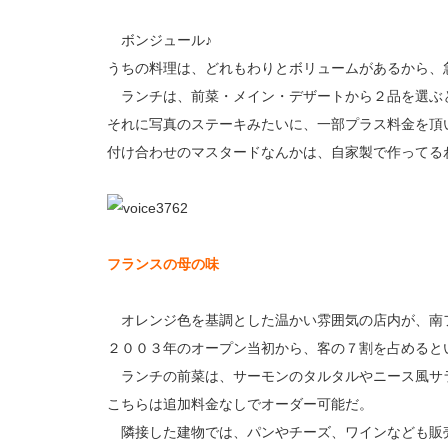
ボンジュール♪
うちの料理は、どれもわりとボリュームがあるから、
ランチは、前菜・メイン・デザートから２品を選ぶと
それに写真のステーキみたいに、一部プラス料金を頂
付け合わせのマスタードなんかは、自家製で作ってる
フランスの母の味
オレンジ色を基調とした温かい雰囲気の店内が、南
２００３年のオープン当初から、客の７割を占めると
ランチの前菜は、サーモンのタルタルやニース風サ
こちらは追加料金なしでオーダー可能だ。
隣接した建物では、パンやチーズ、ワインなども販