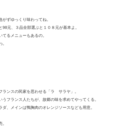
急がずゆっくり味わってね。
98元、３品全部選ぶと１０８元が基本よ。
いてるメニューもあるの。
わ。
フランスの民家を思わせる「ラ サラヤ」。
いうフランス人たちが、故郷の味を求めてやってくる。
ラダ、メインは鴨胸肉のオレンジソースなども用意。
売。