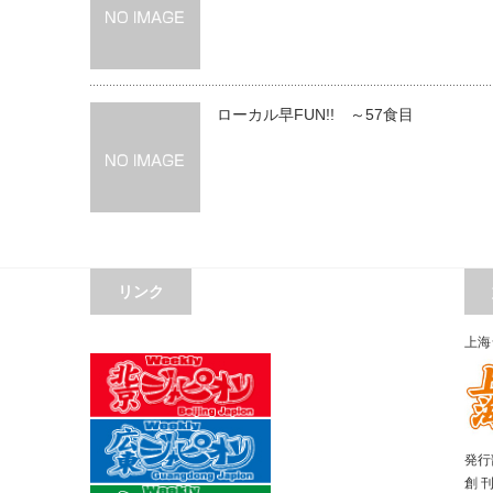
ローカル早FUN!! ～57食目
リンク
上海
発行部
創 