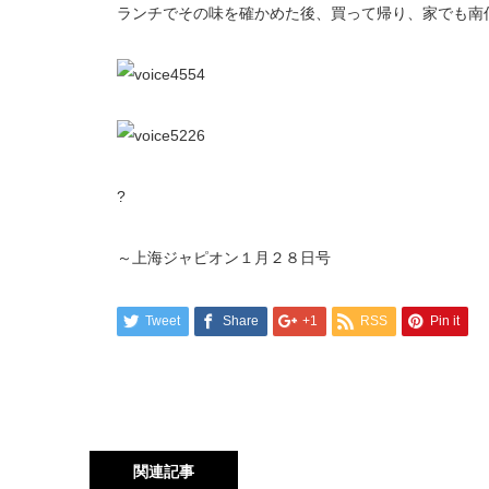
ランチでその味を確かめた後、買って帰り、家でも南
?
～上海ジャピオン１月２８日号
Tweet
Share
+1
RSS
Pin it
関連記事