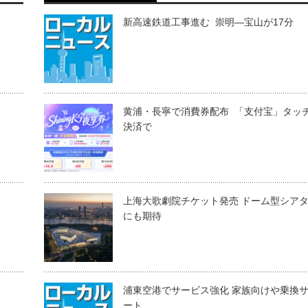
新高速鉄道工事進む 崇明―宝山が17分
黄浦・長寧で消費券配布 「支付宝」タッ
決済で
上海大歌劇院チケット発売 ドーム型シア
にも期待
浦東空港でサービス強化 家族向けや乗換
ート