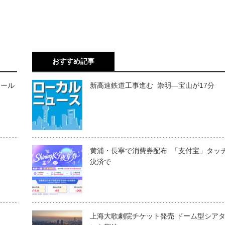
おすすめ記事
モール
新高速鉄道工事進む 崇明―宝山が17分
黄浦・長寧で消費券配布 「支付宝」タッ
決済で
上海大歌劇院チケット発売 ドーム型シア