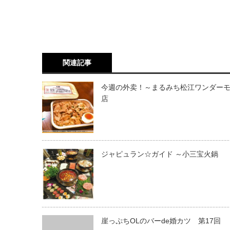
関連記事
今週の外卖！～まるみち松江ワンダー
店
ジャピュラン☆ガイド ～小三宝火鍋
崖っぷちOLのバーde婚カツ 第17回