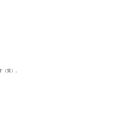
す（笑）。
、