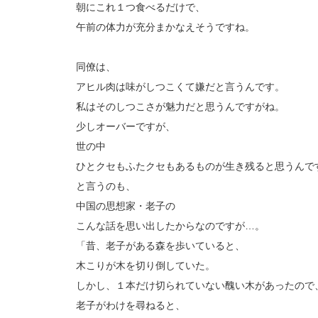
朝にこれ１つ食べるだけで、
午前の体力が充分まかなえそうですね。
同僚は、
アヒル肉は味がしつこくて嫌だと言うんです。
私はそのしつこさが魅力だと思うんですがね。
少しオーバーですが、
世の中
ひとクセもふたクセもあるものが生き残ると思うんで
と言うのも、
中国の思想家・老子の
こんな話を思い出したからなのですが…。
「昔、老子がある森を歩いていると、
木こりが木を切り倒していた。
しかし、１本だけ切られていない醜い木があったので
老子がわけを尋ねると、