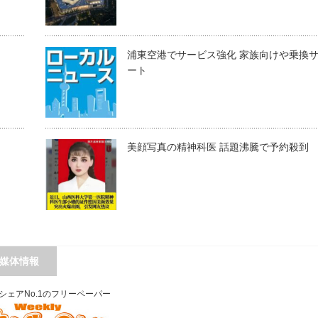
浦東空港でサービス強化 家族向けや乗換
ート
）
美顔写真の精神科医 話題沸騰で予約殺到
媒体情報
シェアNo.1のフリーペーパー