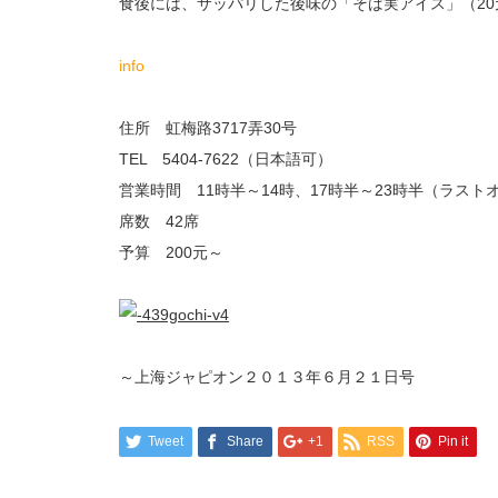
食後には、サッパリした後味の「そば実アイス」（2
info
住所 虹梅路3717弄30号
TEL 5404-7622（日本語可）
営業時間 11時半～14時、17時半～23時半（ラスト
席数 42席
予算 200元～
～上海ジャピオン２０１３年６月２１日号
Tweet
Share
+1
RSS
Pin it