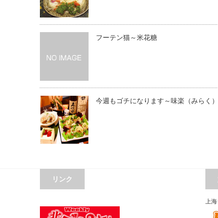
フーテン猫～米花糖
今週もゴチになります～味楽（みらく
リンク
上海