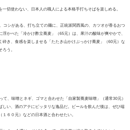
を一切使わない、日本人の職人による本格手打ちそばを楽しめる。
人。コシがある、打ち立ての麺に、正統派関西風の、カツオが香るおつ
に浮かべた「冷かけ酢立蕎麦」（65元）は、果汁の酸味が爽やかで、
く砕き、食感を楽しませる「たたき山かけぶっかけ蕎麦」（60元）な
そろう。
って、味噌とネギ、ゴマと合わせた「自家製蕎麦味噌」（通常30元）
ばしい、酒のアテにピッタリな逸品だ。ビールを飲んだ後は、ぜひ端
（１６０元）などの日本酒と合わせたい。