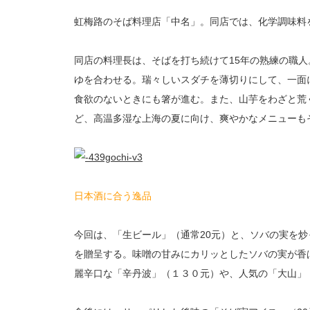
虹梅路のそば料理店「中名」。同店では、化学調味料
同店の料理長は、そばを打ち続けて15年の熟練の職
ゆを合わせる。瑞々しいスダチを薄切りにして、一面
食欲のないときにも箸が進む。また、山芋をわざと荒
ど、高温多湿な上海の夏に向け、爽やかなメニューも
日本酒に合う逸品
今回は、「生ビール」（通常20元）と、ソバの実を炒
を贈呈する。味噌の甘みにカリッとしたソバの実が香
麗辛口な「辛丹波」（１３０元）や、人気の「大山」