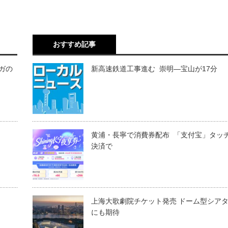
おすすめ記事
ガの
新高速鉄道工事進む 崇明―宝山が17分
黄浦・長寧で消費券配布 「支付宝」タッ
決済で
上海大歌劇院チケット発売 ドーム型シア
にも期待