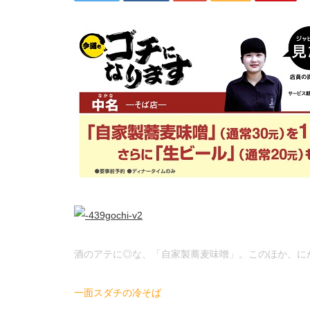
酒のアテに◎な、「自家製蕎麦味噌」。このほか、に
一面スダチの冷そば