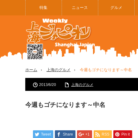
特集
ニュース
グルメ
ホーム
上海のグルメ
今週もゴチになります～中名
2013/6/20
上海のグルメ
今週もゴチになります～中名
Tweet
Share
+1
RSS
Pin it