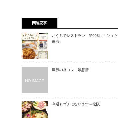
関連記事
おうちでレストラン 第003回「ショウ
佃煮」
世界の昼コレ 娘惹情
今週もゴチになります～松阪