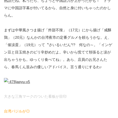
熟語だね。私ったら、ちょっと中国語力が上がったかも！ ドラ
マに中国語字幕が付いてるから、自然と身に付いちゃったのかし
らん。
まずは中華風さつま揚げ「炸甜不辣」（17元）にから揚げ「咸酥
鶏」（20元）なんかの台湾夜市の定番グルメを頼もうかな。え、
「催涙蛋」（19元）って〝さいるいだん″!? 何なの～。「インゲ
ン豆と目玉焼きのピリ辛炒めだよ。辛いから慌てて頬張ると涙が
出ちゃうかも。ゆっくり食べてね」。あら、店員のお兄さんた
ら、春馬くん並みの優しいアドバイス。言う通りにするわ♪
大きな三角マークのついた看板が目印
台湾バジルが◎