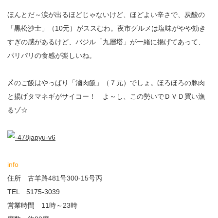
ほんとだ～涙が出るほどじゃないけど、ほどよい辛さで、炭酸の
「黒松沙士」（10元）がススむわ。夜市グルメは塩味がやや効き
すぎの感があるけど、バジル「九層塔」が一緒に揚げてあって、
パリパリの食感が楽しいね。
〆のご飯はやっぱり「滷肉飯」（７元）でしょ。ほろほろの豚肉
と揚げタマネギがサイコー！ よ～し、この勢いでＤＶＤ買い漁
るゾ☆
info
住所 古羊路481号300-15号丙
TEL 5175-3039
営業時間 11時～23時