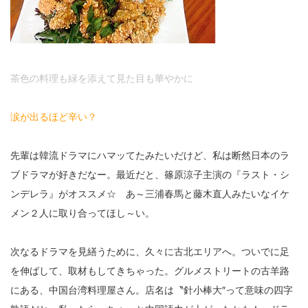
茶色の料理も緑を添えて見た目も華やかに
涙が出るほど辛い？
先輩は韓流ドラマにハマッてたみたいだけど、私は断然日本のラ
ブドラマが好きだなー。最近だと、篠原涼子主演の『ラスト・シ
ンデレラ』がオススメ☆ あ～三浦春馬と藤木直人みたいなイケ
メン２人に取り合ってほし～い。
次なるドラマを見繕うために、久々に古北エリアへ。ついでに足
を伸ばして、取材もしてきちゃった。グルメストリートの古羊路
にある、中国台湾料理屋さん。店名は〝針小棒大″って意味の四字