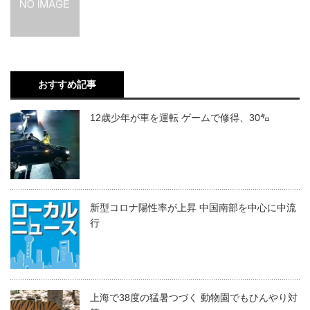
おすすめ記事
12歳少年が車を運転 ゲームで修得、30㌔
新型コロナ陽性率が上昇 中国南部を中心に中流
行
上海で38度の猛暑つづく 動物園でもひんやり対