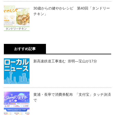
30歳からの健やかレシピ 第40回「タンドリー
チキン」
おすすめ記事
新高速鉄道工事進む 崇明―宝山が17分
黄浦・長寧で消費券配布 「支付宝」タッチ決済
で