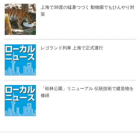
上海で38度の猛暑つづく 動物園でもひんやり対
策
レゴランド列車 上海で正式運行
「桂林公園」リニューアル 伝統技術で建造物を
修繕