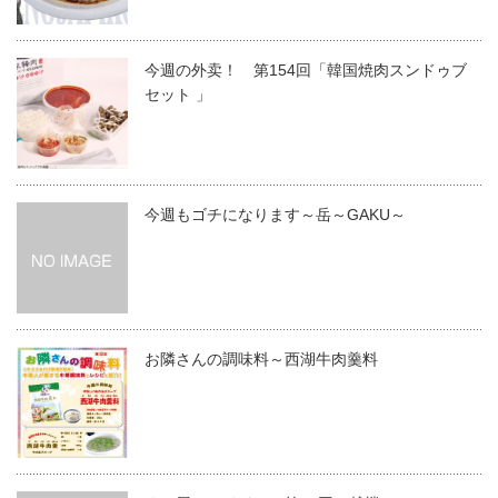
今週の外卖！ 第154回「韓国焼肉スンドゥブ
セット 」
今週もゴチになります～岳～GAKU～
お隣さんの調味料～西湖牛肉羹料