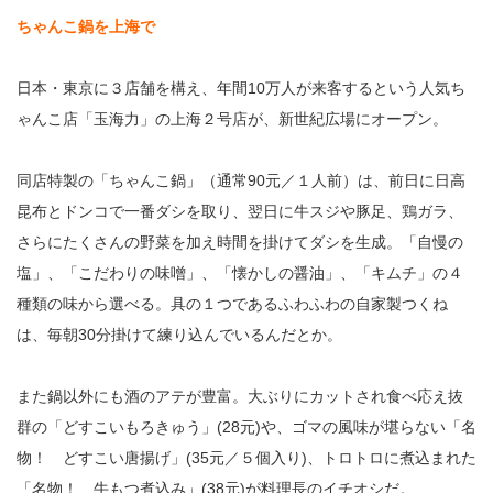
ちゃんこ鍋を上海で
日本・東京に３店舗を構え、年間10万人が来客するという人気ち
ゃんこ店「玉海力」の上海２号店が、新世紀広場にオープン。
同店特製の「ちゃんこ鍋」（通常90元／１人前）は、前日に日高
昆布とドンコで一番ダシを取り、翌日に牛スジや豚足、鶏ガラ、
さらにたくさんの野菜を加え時間を掛けてダシを生成。「自慢の
塩」、「こだわりの味噌」、「懐かしの醤油」、「キムチ」の４
種類の味から選べる。具の１つであるふわふわの自家製つくね
は、毎朝30分掛けて練り込んでいるんだとか。
また鍋以外にも酒のアテが豊富。大ぶりにカットされ食べ応え抜
群の「どすこいもろきゅう」(28元)や、ゴマの風味が堪らない「名
物！ どすこい唐揚げ」(35元／５個入り)、トロトロに煮込まれた
「名物！ 牛もつ煮込み」(38元)が料理長のイチオシだ。