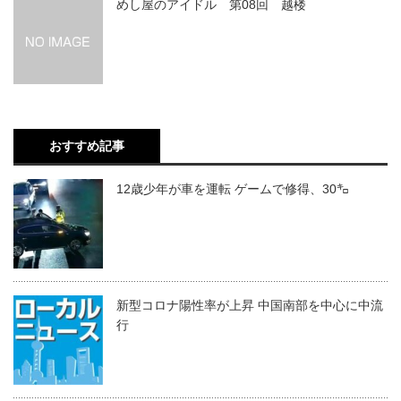
めし屋のアイドル 第08回 越楼
おすすめ記事
12歳少年が車を運転 ゲームで修得、30㌔
新型コロナ陽性率が上昇 中国南部を中心に中流
行