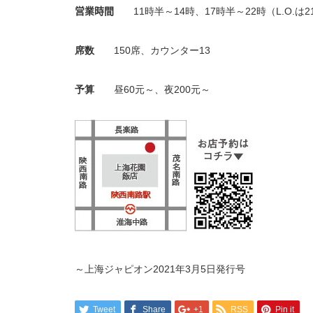
営業時間
11
時半～
14
時、
17
時半～
22
時（
L.O.
は
2
席数
150
席、カウンター
13
予算
昼
60
元～、夜
200
元～
～上海ジャピオン2021年3月5日発行号
Tweet
Share
+1
RSS
Pin it