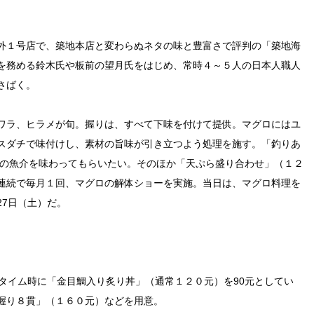
外１号店で、築地本店と変わらぬネタの味と豊富さで評判の「築地海
を務める鈴木氏や板前の望月氏をはじめ、常時４～５人の日本人職人
さばく。
ワラ、ヒラメが旬。握りは、すべて下味を付けて提供。マグロにはユ
スダチで味付けし、素材の旨味が引き立つよう処理を施す。「釣りあ
の魚介を味わってもらいたい。そのほか「天ぷら盛り合わせ」（１２
連続で毎月１回、マグロの解体ショーを実施。当日は、マグロ料理を
27
日（土）だ。
タイム時に「金目鯛入り炙り丼」（通常１２０元）を
90
元としてい
握り８貫」（１６０元）などを用意。