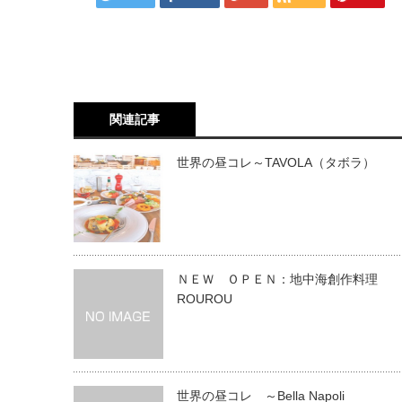
関連記事
世界の昼コレ～TAVOLA（タボラ）
ＮＥＷ ＯＰＥＮ：地中海創作料理
ROUROU
世界の昼コレ ～Bella Napoli