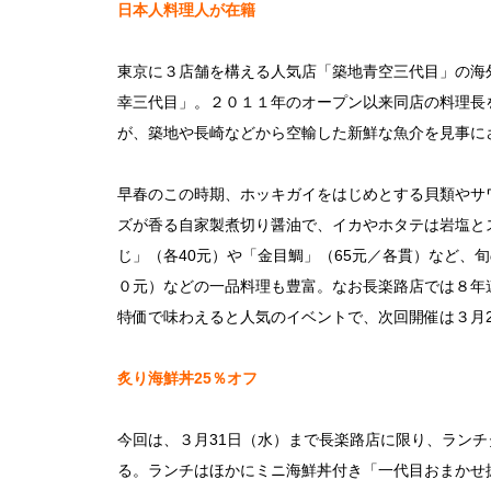
日本人料理人が在籍
東京に３店舗を構える人気店「築地青空三代目」の海
幸三代目」。２０１１年のオープン以来同店の料理長
が、築地や長崎などから空輸した新鮮な魚介を見事に
早春のこの時期、ホッキガイをはじめとする貝類やサ
ズが香る自家製煮切り醤油で、イカやホタテは岩塩と
じ」（各
40
元）や「金目鯛」（
65
元／各貫）など、旬
０元）などの一品料理も豊富。なお長楽路店では８年
特価で味わえると人気のイベントで、次回開催は３月
炙り海鮮丼
25
％オフ
今回は、３月
31
日（水）まで長楽路店に限り、ランチ
る。ランチはほかにミニ海鮮丼付き「一代目おまかせ