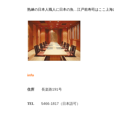
熟練の日本人職人に日本の魚…江戸前寿司はここ上海
info
住所
長楽路
191
号
5466-1817
（日本語可）
TEL