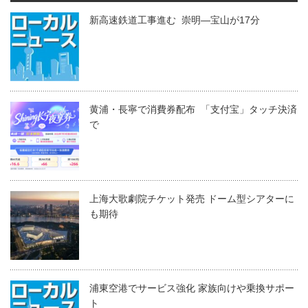
新高速鉄道工事進む 崇明―宝山が17分
黄浦・長寧で消費券配布 「支付宝」タッチ決済
で
上海大歌劇院チケット発売 ドーム型シアターに
も期待
浦東空港でサービス強化 家族向けや乗換サポー
ト