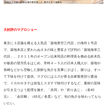
大好評のマグロショー
東京に３店舗を構える人気店「築地青空三代目」の海外１号店
で、築地本店と変わらぬネタの味と豊富さで評判の「築地海幸三
代目」。２０１１年のオープン以来同店の料理長を務める鈴木氏
や板前の望月氏をはじめ、常時４～５人の日本人職人が、築地や
長崎などから空輸した新鮮な魚介を見事にさばく。握りは、すべ
て下味を付けて提供。マグロにはユズが香る自家製煮切り醤油
で、イカやホタテは岩塩とスダチで味付けするなど、素材の旨味
が引き立つよう処理を施す。「赤貝」や「釣りあじ」（各40
元）、「金目鯛」（65元／各貫）など、旬の魚介を味わってもら
いたい。