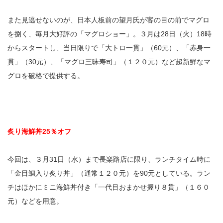
また見逃せないのが、日本人板前の望月氏が客の目の前でマグロ
を捌く、毎月大好評の「マグロショー」。３月は28日（火）18時
からスタートし、当日限りで「大トロ一貫」（60元）、「赤身一
貫」（30元）、「マグロ三昧寿司」（１２０元）など超新鮮なマ
グロを破格で提供する。
炙り海鮮丼25％オフ
今回は、３月31日（水）まで長楽路店に限り、ランチタイム時に
「金目鯛入り炙り丼」（通常１２０元）を90元としている。ラン
チはほかにミニ海鮮丼付き「一代目おまかせ握り８貫」（１６０
元）などを用意。