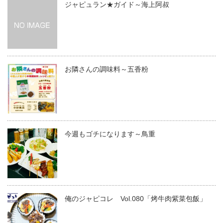
ジャピュラン★ガイド～海上阿叔
お隣さんの調味料～五香粉
今週もゴチになります～鳥重
俺のジャピコレ Vol.080「烤牛肉紫菜包飯」