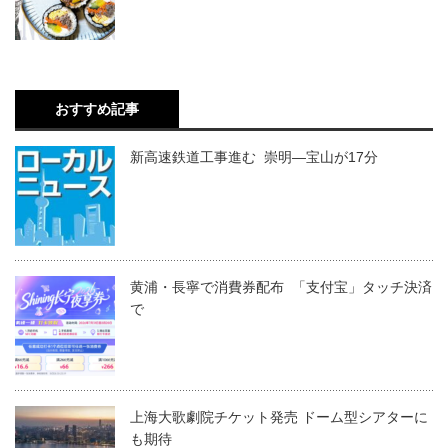
おすすめ記事
新高速鉄道工事進む 崇明―宝山が17分
黄浦・長寧で消費券配布 「支付宝」タッチ決済
で
上海大歌劇院チケット発売 ドーム型シアターに
も期待