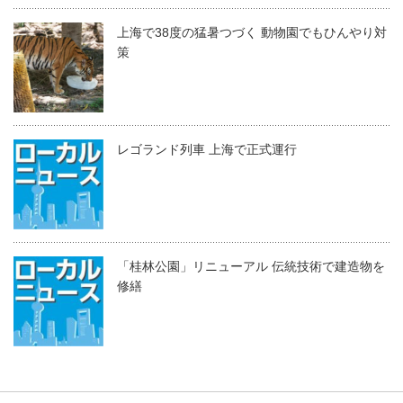
上海で38度の猛暑つづく 動物園でもひんやり対
策
レゴランド列車 上海で正式運行
「桂林公園」リニューアル 伝統技術で建造物を
修繕