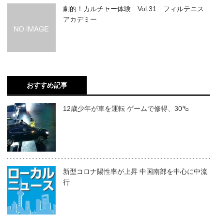
劇的！カルチャー体験 Vol.31 フィルテニス
アカデミー
おすすめ記事
12歳少年が車を運転 ゲームで修得、30㌔
新型コロナ陽性率が上昇 中国南部を中心に中流
行