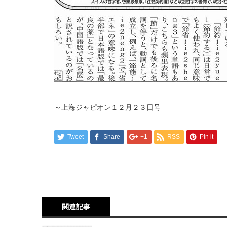
～上海ジャピオン１２月２３日号
Tweet
Share
+1
RSS
Pin it
関連記事