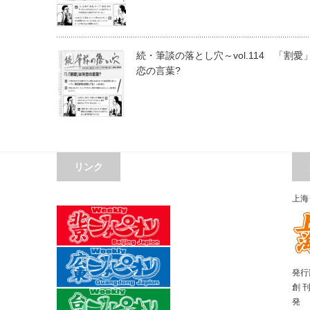
続・筆談の落とし穴～vol.114 「割愛
恋の言葉?
リンク
上海
発行部
創 
発 