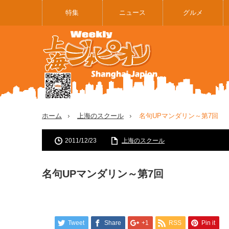
特集
ニュース
グルメ
ホーム
上海のスクール
名句UPマンダリン～第7回
2011/12/23
上海のスクール
名句UPマンダリン～第7回
Tweet
Share
+1
RSS
Pin it