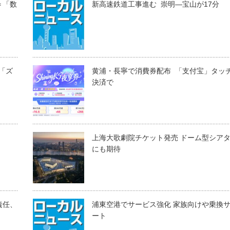
＝「数
新高速鉄道工事進む 崇明―宝山が17分
＝「ズ
黄浦・長寧で消費券配布 「支付宝」タッ
決済で
上海大歌劇院チケット発売 ドーム型シア
にも期待
責任、
浦東空港でサービス強化 家族向けや乗換
ート