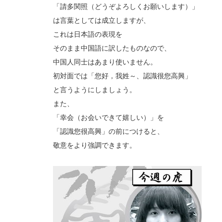
「請多関照（どうぞよろしくお願いします）」
は言葉としては成立しますが、
これは日本語の表現を
そのまま中国語に訳したものなので、
中国人同士はあまり使いません。
初対面では「您好，我姓～、認識很您高興」
と言うようにしましょう。
また、
「幸会（お会いできて嬉しい）」を
「認識您很高興」の前につけると、
敬意をより強調できます。