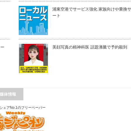
』
浦東空港でサービス強化 家族向けや乗換
ート
ナー
美顔写真の精神科医 話題沸騰で予約殺到
媒体情報
シェアNo.1のフリーペーパー