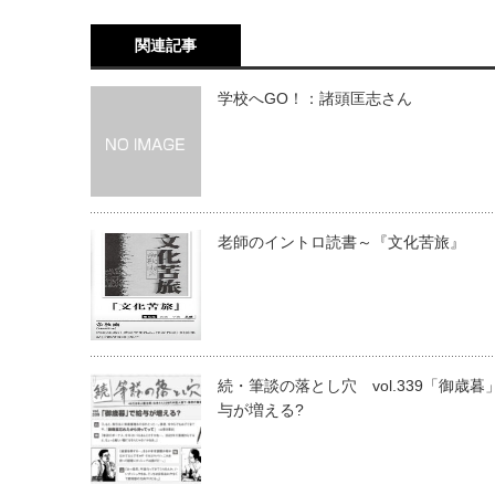
関連記事
学校へGO！：諸頭匡志さん
老師のイントロ読書～『文化苦旅』
続・筆談の落とし穴 vol.339「御歳暮
与が増える?