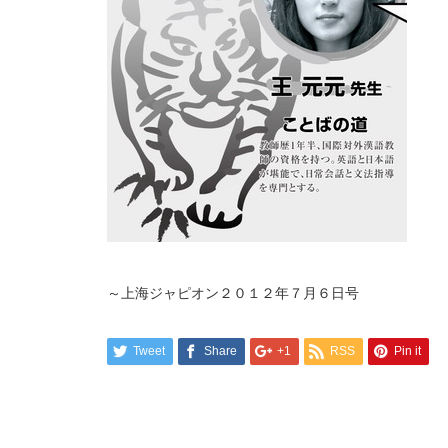
～上海ジャピオン２０１２年７月６日号
Tweet
Share
+1
RSS
Pin it