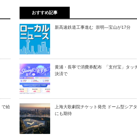
おすすめ記事
新高速鉄道工事進む 崇明―宝山が17分
黄浦・長寧で消費券配布 「支付宝」タッ
決済で
」で給
上海大歌劇院チケット発売 ドーム型シア
にも期待