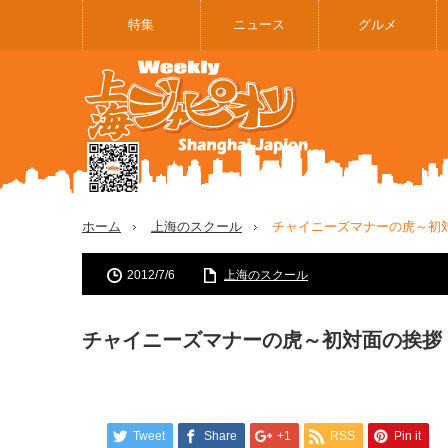
特集
ニュース
グルメ
ホーム
上海のスクール
チャイニーズマナーの虎～初
2012/7/6
上海のスクール
チャイニーズマナーの虎～初対面の挨拶
Tweet
Share
+1
RSS
Pin it