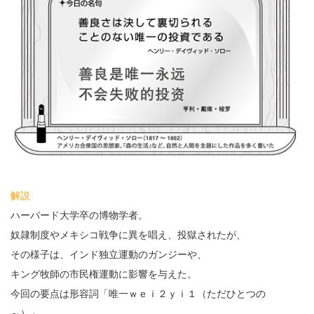
解説
ハーバード大学卒の博物学者。
奴隷制度やメキシコ戦争に異を唱え、投獄されたが、
その様子は、インド独立運動のガンジーや、
キング牧師の市民権運動に影響を与えた。
今回の要点は形容詞「唯一ｗｅｉ２ｙｉ１（ただひとつの
～）」。