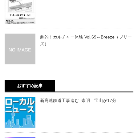
劇的！カルチャー体験 Vol.69～Breeze（ブリー
ズ）
おすすめ記事
新高速鉄道工事進む 崇明―宝山が17分