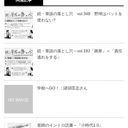
続・筆談の落とし穴 vol.348 野球はバットを
使わない?
続・筆談の落とし穴～vol.182「跑単」＝「責任
逃れをする」
学校へGO！：諸頭匡志さん
老師のイントロ読書～『小時代1.0』