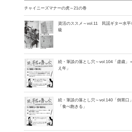
チャイニーズマナーの虎～21の巻
資活のススメ～vol.11 民謡ギター水平
級
続・筆談の落とし穴～vol.104「虚歳」
え年」
続・筆談の落とし穴～vol.140「倒胃口
「食べ飽きる」