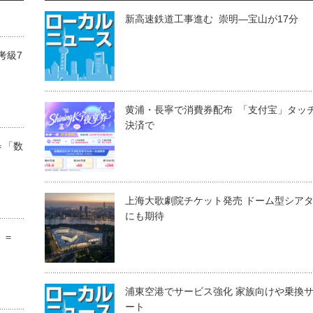
新高速鉄道工事進む 崇明―宝山が17分
考級7
黄浦・長寧で消費券配布 「支付宝」タッ
決済で
＝「数
上海大歌劇院チケット発売 ドーム型シア
にも期待
」＝
浦東空港でサービス強化 家族向けや乗換
ート