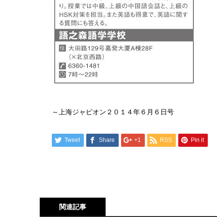
～上海ジャピオン２０１４年６月６日号
Tweet
Share
+1
RSS
Pin it
関連記事