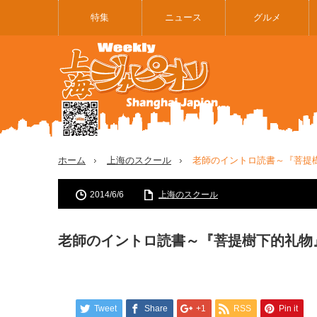
特集
ニュース
グルメ
ホーム
上海のスクール
老師のイントロ読書～『菩提
2014/6/6
上海のスクール
老師のイントロ読書～『菩提樹下的礼物
Tweet
Share
+1
RSS
Pin it