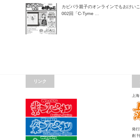
カピパラ親子のオンラインでもおけい
002回「C-Tyme …
リンク
上海
発行部
創 