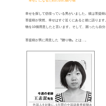
〝幸せ〟になるための10の贈り物
幸せを探して彷徨っている男がいました。彼は菩提樹
菩提樹が突然、幸せはすぐ近くにあると彼に語ります
物を10個用意したと言います。そして、困ったら自
菩提樹が男に用意した〝贈り物〟とは…。