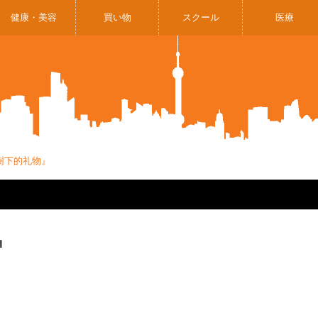
健康・美容
買い物
スクール
医療
樹下的礼物』
』