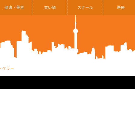
健康・美容
買い物
スクール
医療
ン・ケラー