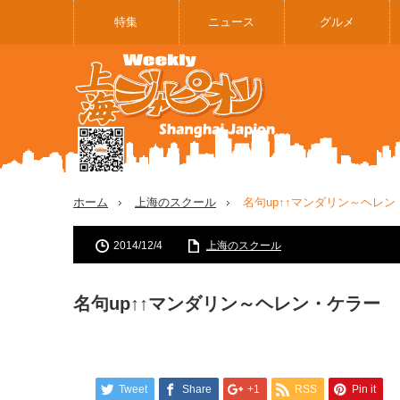
特集
ニュース
グルメ
ホーム
上海のスクール
名句up↑↑マンダリン～ヘレ
2014/12/4
上海のスクール
名句up↑↑マンダリン～ヘレン・ケラー
Tweet
Share
+1
RSS
Pin it