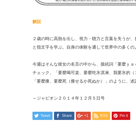
解説
２歳の時に高熱を出し、視力・聴力と言葉を失うが、
と指文字を学ぶ。自身の体験を通して世界中の多くの
今週はそんな彼女の名言の中から、接続詞「要麼ｙａ
チェック。「要麼喝可楽、要麼吃氷淇淋、我要氷的（
「要麼痩、要麼死（痩せるか死ぬか）」のように、述
～ジャピオン２０１４年１２月５日号
Tweet
Share
+1
RSS
Pin it