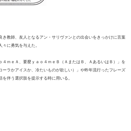
良き教師、友人となるアン・サリヴァンとの出会いをきっかけに言葉
人々に勇気を与えた。
ｏ４ｍｅＡ、要麼ｙａｏ４ｍｅＢ（ＡまたはＢ、ＡあるいはＢ）」を
コーラかアイスか、冷たいものが欲しい）」や昨年流行ったフレーズ
語を伴う選択肢を提示する時に用いる。