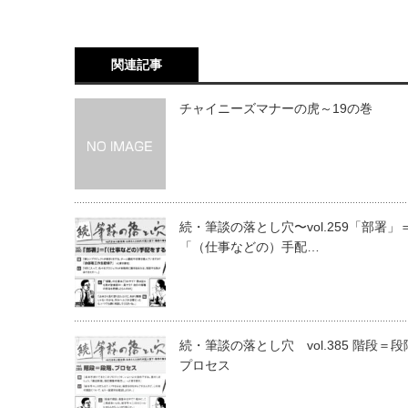
関連記事
チャイニーズマナーの虎～19の巻
続・筆談の落とし穴〜vol.259「部署」
「（仕事などの）手配…
続・筆談の落とし穴 vol.385 階段＝
プロセス