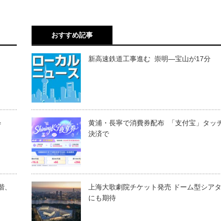
おすすめ記事
新高速鉄道工事進む 崇明―宝山が17分
＝
黄浦・長寧で消費券配布 「支付宝」タッ
決済で
段階、
上海大歌劇院チケット発売 ドーム型シア
にも期待