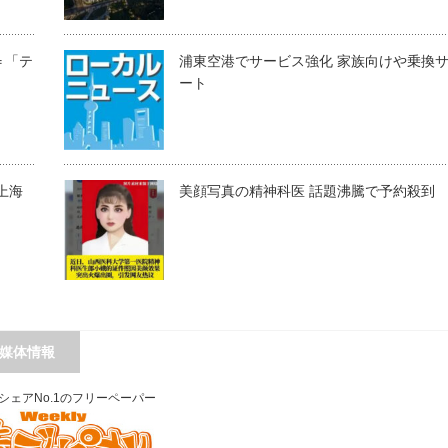
＝「テ
浦東空港でサービス強化 家族向けや乗換
ート
「上海
美顔写真の精神科医 話題沸騰で予約殺到
媒体情報
シェアNo.1のフリーペーパー