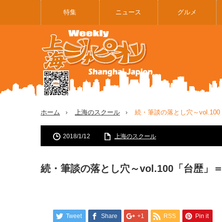
特集
ニュース
グルメ
ホーム
上海のスクール
続・筆談の落とし穴～vol.1
2018/1/12
上海のスクール
続・筆談の落とし穴～vol.100「台歴
Tweet
Share
+1
RSS
Pin it