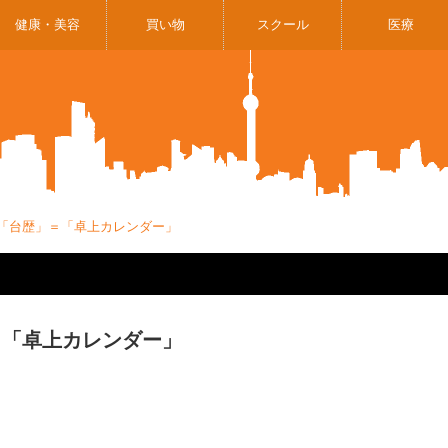
健康・美容
買い物
スクール
医療
00「台歴」＝「卓上カレンダー」
」＝「卓上カレンダー」