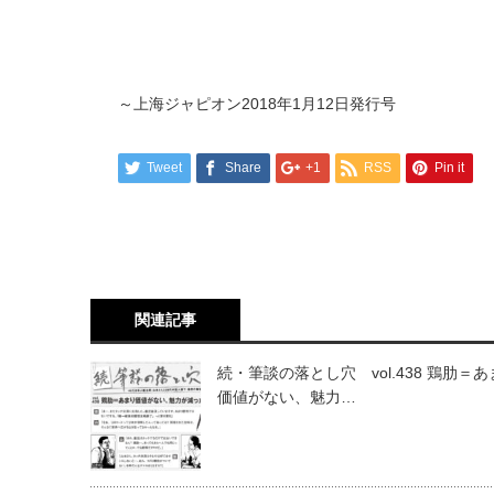
～上海ジャピオン2018年1月12日発行号
Tweet
Share
+1
RSS
Pin it
関連記事
続・筆談の落とし穴 vol.438 鶏肋＝
価値がない、魅力…