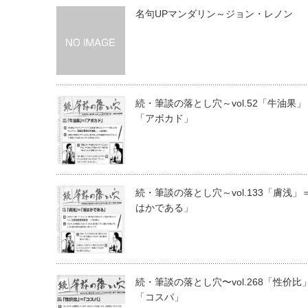
名句UPマンダリン～ジョン・レノン
続・筆談の落とし穴～vol.52「牛油果」
「アボカド」
続・筆談の落とし穴～vol.133「膚浅」
はかである」
続・筆談の落とし穴〜vol.268「性价比
「コスパ」