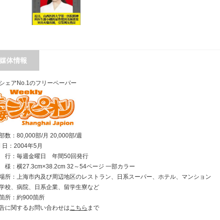
媒体情報
シェアNo.1のフリーペーパー
数：80,000部/月 20,000部/週
刊 日：2004年5月
行：毎週金曜日 年間50回発行
様：横27.3cm×38.2cm 32～54ページ 一部カラー
場所：上海市内及び周辺地区のレストラン、日系スーパー、ホテル、マンション
学校、病院、日系企業、留学生寮など
箇所：約900箇所
告に関するお問い合わせは
こちら
まで