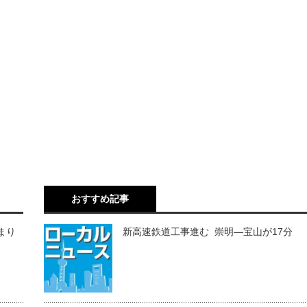
おすすめ記事
あまり
新高速鉄道工事進む 崇明―宝山が17分