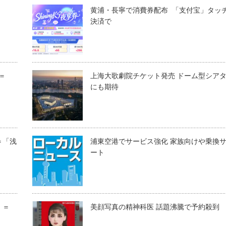
黄浦・長寧で消費券配布 「支付宝」タッ
決済で
＝
上海大歌劇院チケット発売 ドーム型シア
にも期待
＝「浅
浦東空港でサービス強化 家族向けや乗換
ート
」＝
美顔写真の精神科医 話題沸騰で予約殺到