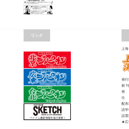
リンク
上海
発行部
創 
発 
仕 
配布
語学
設置
★広