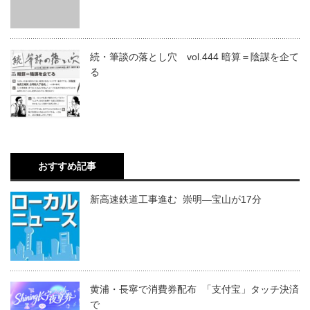
続・筆談の落とし穴 vol.444 暗算＝陰謀を企て
る
おすすめ記事
新高速鉄道工事進む 崇明―宝山が17分
黄浦・長寧で消費券配布 「支付宝」タッチ決済
で