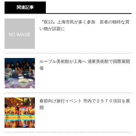
関連記事
〝双12〟上海市民が多く参加 若者の独特な買
い物が話題に
ルーブル美術館が上海へ 浦東美術館で国際展開
催
春節向け旅行イベント 市内で２５７０項目を展
開