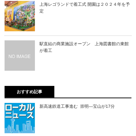
上海レゴランドで着工式 開園は２０２４年を予
定
駅直結の商業施設オープン 上海図書館の東館
が着工
おすすめ記事
新高速鉄道工事進む 崇明―宝山が17分