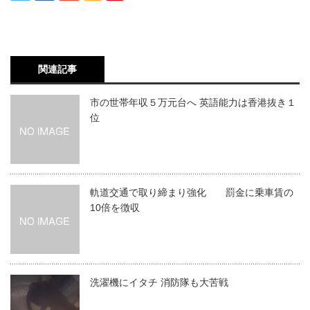
関連記事
市の世帯年収５万元台へ 英語能力は香港抜き１
位
軌道交通で取り締まり強化 罰金に乗車賃の
10倍を徴収
洗濯機にイタチ 消防隊も大苦戦