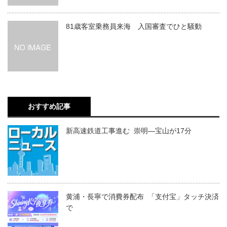
81歳客室乗務員来海 入国審査でひと騒動
おすすめ記事
新高速鉄道工事進む 崇明―宝山が17分
黄浦・長寧で消費券配布 「支付宝」タッチ決済
で