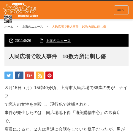
menu
ホーム
上海のニュース
人民広場で殺人事件 10数カ所に刺し傷
2011/8/26
上海のニュース
人民広場で殺人事件 10数カ所に刺し傷
８月15日（月）15時40分頃、上海市人民広場で38歳の男が、ナイ
フ
で恋人の女性を刺殺し、現行犯で逮捕された。
事件が発生したのは、同広場地下街「迪美購物中心」の飲食店
で、
店員によると、２人は普通に会話をしていた様子だったが、男が