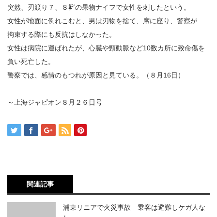
突然、刃渡り７、８㌢の果物ナイフで女性を刺したという。
女性が地面に倒れこむと、男は刃物を捨て、席に座り、警察が
拘束する際にも反抗はしなかった。
女性は病院に運ばれたが、心臓や頸動脈など10数カ所に致命傷を
負い死亡した。
警察では、感情のもつれが原因と見ている。（８月16日）
～上海ジャピオン８月２６日号
関連記事
浦東リニアで火災事故 乗客は避難しケガ人な