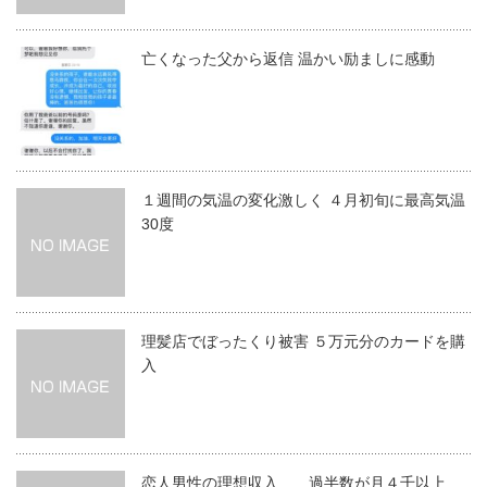
亡くなった父から返信 温かい励ましに感動
１週間の気温の変化激しく ４月初旬に最高気温
30度
理髪店でぼったくり被害 ５万元分のカードを購
入
恋人男性の理想収入 過半数が月４千以上