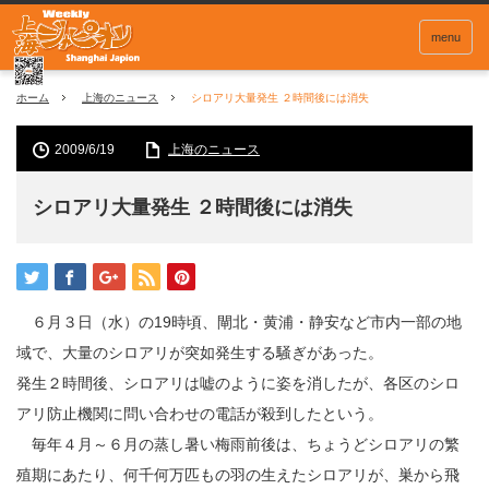
menu
ホーム
上海のニュース
シロアリ大量発生 ２時間後には消失
2009/6/19
上海のニュース
シロアリ大量発生 ２時間後には消失
６月３日（水）の19時頃、閘北・黄浦・静安など市内一部の地
域で、大量のシロアリが突如発生する騒ぎがあった。
発生２時間後、シロアリは嘘のように姿を消したが、各区のシロ
アリ防止機関に問い合わせの電話が殺到したという。
毎年４月～６月の蒸し暑い梅雨前後は、ちょうどシロアリの繁
殖期にあたり、何千何万匹もの羽の生えたシロアリが、巣から飛