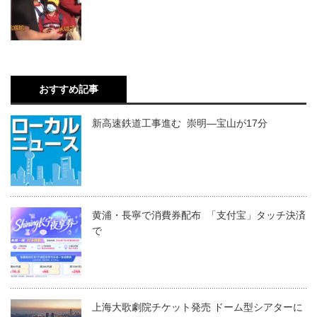
おすすめ記事
新高速鉄道工事進む 崇明―宝山が17分
黄浦・長寧で消費券配布 「支付宝」タッチ決済
で
上海大歌劇院チケット発売 ドーム型シアターに