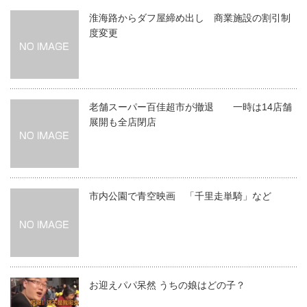
淮海路からダフ屋締め出し 商業施設の割引制
度変更
老舗スーパー百佳超市が撤退 一時は14店舗
展開も全店閉店
市内公園で青空映画 「千里走単騎」など
お迎えパパ呆然 うちの娘はどの子？