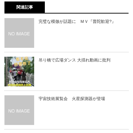
関連記事
完璧な模倣が話題に ＭＶ『普陀歓迎?』
吊り橋で広場ダンス 大揺れ動画に批判
宇宙技術展覧会 火星探測器が登場