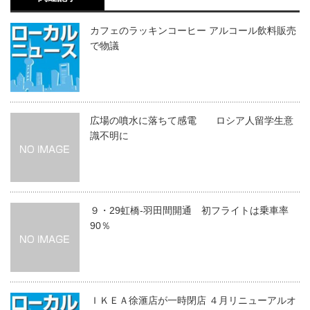
カフェのラッキンコーヒー アルコール飲料販売
で物議
広場の噴水に落ちて感電 ロシア人留学生意
識不明に
９・29虹橋‐羽田間開通 初フライトは乗車率
90％
ＩＫＥＡ徐滙店が一時閉店 ４月リニューアルオ