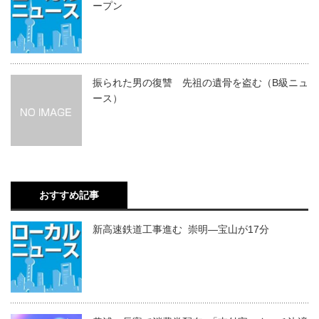
ープン
振られた男の復讐 先祖の遺骨を盗む（B級ニュ
ース）
おすすめ記事
新高速鉄道工事進む 崇明―宝山が17分