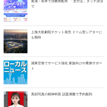
黄浦・長寧で消費券配布 「支付宝」タッチ決済
で
上海大歌劇院チケット発売 ドーム型シアターに
も期待
浦東空港でサービス強化 家族向けや乗換サポー
ト
美顔写真の精神科医 話題沸騰で予約殺到