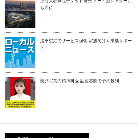
上海大歌劇院チケット発売 ドーム型シアターに
も期待
浦東空港でサービス強化 家族向けや乗換サポー
ト
美顔写真の精神科医 話題沸騰で予約殺到