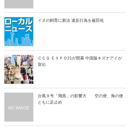
イヌの飼育に新法 違反行為を厳罰化
ＣＣＧ ＥＸＰＯ21が閉幕 中国版キズナアイが
宣伝
台風９号「飛燕」の影響大 空の便、海の便
ともに足止め