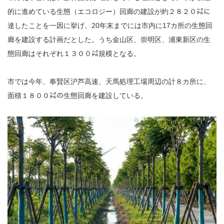
的に進めている生態（エコロジー）回廊の建設が約２８２０㌶に
達したことを一因に挙げ、20年末までには市内に17カ所の生態回
廊を建設する計画だとした。うち金山区、崇明区、浦東新区の生
態回廊はそれぞれ１３００㌶規模となる。
市では今年、奉賢区沪芦高速、天馬処理工場周辺の計８カ所に、
面積１８００㌶の生態回廊を建設している。